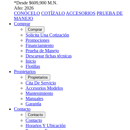
*Desde
$609,900 M.N.
Año: 2026
CONÓCELO
COTÍZALO
ACCESORIOS
PRUEBA DE
MANEJO
Comprar
Comprar
Solicita Una Cotización
Promociones
Financiamiento
Prueba de Manejo
Descargar fichas técnicas
Inicio
Flotillas
Propietarios
Propietarios
Cita De Servicio
Accesorios Modelos
Mantenimiento
Manuales
Garantía
Contacto
Contacto
Contacto
Horarios Y Ubicación