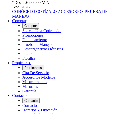
*Desde
$609,900 M.N.
Año: 2026
CONÓCELO
COTÍZALO
ACCESORIOS
PRUEBA DE
MANEJO
Comprar
Comprar
Solicita Una Cotización
Promociones
Financiamiento
Prueba de Manejo
Descargar fichas técnicas
Inicio
Flotillas
Propietarios
Propietarios
Cita De Servicio
Accesorios Modelos
Mantenimiento
Manuales
Garantía
Contacto
Contacto
Contacto
Horarios Y Ubicación