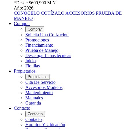
*Desde
$609,900 M.N.
Año: 2026
CONÓCELO
COTÍZALO
ACCESORIOS
PRUEBA DE
MANEJO
Comprar
Comprar
Solicita Una Cotización
Promociones
Financiamiento
Prueba de Manejo
Descargar fichas técnicas
Inicio
Flotillas
Propietarios
Propietarios
Cita De Servicio
Accesorios Modelos
Mantenimiento
Manuales
Garantía
Contacto
Contacto
Contacto
Horarios Y Ubicación