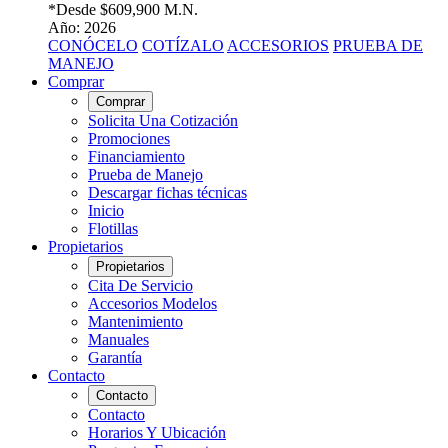
*Desde
$609,900 M.N.
Año: 2026
CONÓCELO
COTÍZALO
ACCESORIOS
PRUEBA DE
MANEJO
Comprar
Comprar
Solicita Una Cotización
Promociones
Financiamiento
Prueba de Manejo
Descargar fichas técnicas
Inicio
Flotillas
Propietarios
Propietarios
Cita De Servicio
Accesorios Modelos
Mantenimiento
Manuales
Garantía
Contacto
Contacto
Contacto
Horarios Y Ubicación