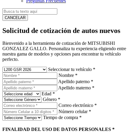
Preguntas Frecuentes
CANCELAR
Solicitud de cotización de autos nuevos
Bienvenido a la herramienta de cotización de MITSUBISHI
GONZALEZ GALLO. Personaliza tu experiencia eligiendo entre
nuestra gama de modelos y opciones para encontrar tu vehículo
perfecto.
Seleccionar tu vehículo
*
Nombre
*
Apellido paterno
*
Apellido materno
*
Edad
*
Género
*
Correo electrónico
*
Número celular
*
Tiempo de compra
*
FINALIDAD DEL USO DE DATOS PERSONALES
*