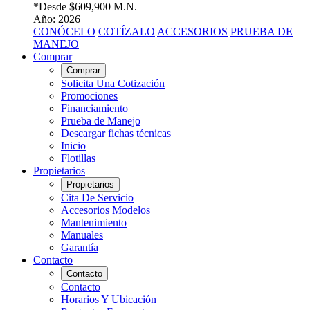
*Desde
$609,900 M.N.
Año: 2026
CONÓCELO
COTÍZALO
ACCESORIOS
PRUEBA DE
MANEJO
Comprar
Comprar
Solicita Una Cotización
Promociones
Financiamiento
Prueba de Manejo
Descargar fichas técnicas
Inicio
Flotillas
Propietarios
Propietarios
Cita De Servicio
Accesorios Modelos
Mantenimiento
Manuales
Garantía
Contacto
Contacto
Contacto
Horarios Y Ubicación