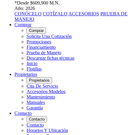
*Desde
$609,900 M.N.
Año: 2026
CONÓCELO
COTÍZALO
ACCESORIOS
PRUEBA DE
MANEJO
Comprar
Comprar
Solicita Una Cotización
Promociones
Financiamiento
Prueba de Manejo
Descargar fichas técnicas
Inicio
Flotillas
Propietarios
Propietarios
Cita De Servicio
Accesorios Modelos
Mantenimiento
Manuales
Garantía
Contacto
Contacto
Contacto
Horarios Y Ubicación