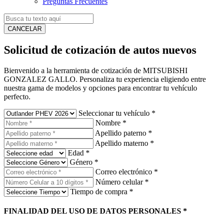
Preguntas Frecuentes
CANCELAR
Solicitud de cotización de autos nuevos
Bienvenido a la herramienta de cotización de MITSUBISHI
GONZALEZ GALLO. Personaliza tu experiencia eligiendo entre
nuestra gama de modelos y opciones para encontrar tu vehículo
perfecto.
Seleccionar tu vehículo
*
Nombre
*
Apellido paterno
*
Apellido materno
*
Edad
*
Género
*
Correo electrónico
*
Número celular
*
Tiempo de compra
*
FINALIDAD DEL USO DE DATOS PERSONALES
*