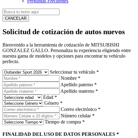
Preguntas Frecuentes
CANCELAR
Solicitud de cotización de autos nuevos
Bienvenido a la herramienta de cotización de MITSUBISHI
GONZALEZ GALLO. Personaliza tu experiencia eligiendo entre
nuestra gama de modelos y opciones para encontrar tu vehículo
perfecto.
Seleccionar tu vehículo
*
Nombre
*
Apellido paterno
*
Apellido materno
*
Edad
*
Género
*
Correo electrónico
*
Número celular
*
Tiempo de compra
*
FINALIDAD DEL USO DE DATOS PERSONALES
*