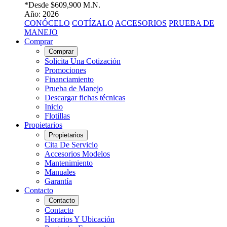
*Desde
$609,900 M.N.
Año: 2026
CONÓCELO
COTÍZALO
ACCESORIOS
PRUEBA DE
MANEJO
Comprar
Comprar
Solicita Una Cotización
Promociones
Financiamiento
Prueba de Manejo
Descargar fichas técnicas
Inicio
Flotillas
Propietarios
Propietarios
Cita De Servicio
Accesorios Modelos
Mantenimiento
Manuales
Garantía
Contacto
Contacto
Contacto
Horarios Y Ubicación