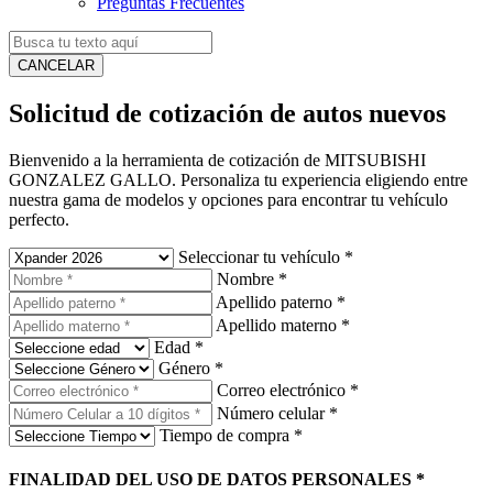
Preguntas Frecuentes
CANCELAR
Solicitud de cotización de autos nuevos
Bienvenido a la herramienta de cotización de MITSUBISHI
GONZALEZ GALLO. Personaliza tu experiencia eligiendo entre
nuestra gama de modelos y opciones para encontrar tu vehículo
perfecto.
Seleccionar tu vehículo
*
Nombre
*
Apellido paterno
*
Apellido materno
*
Edad
*
Género
*
Correo electrónico
*
Número celular
*
Tiempo de compra
*
FINALIDAD DEL USO DE DATOS PERSONALES
*