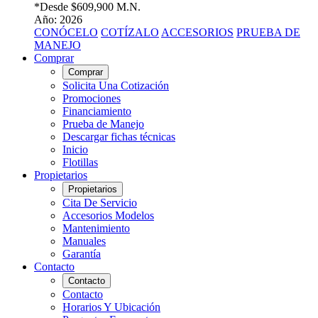
*Desde
$609,900 M.N.
Año: 2026
CONÓCELO
COTÍZALO
ACCESORIOS
PRUEBA DE
MANEJO
Comprar
Comprar
Solicita Una Cotización
Promociones
Financiamiento
Prueba de Manejo
Descargar fichas técnicas
Inicio
Flotillas
Propietarios
Propietarios
Cita De Servicio
Accesorios Modelos
Mantenimiento
Manuales
Garantía
Contacto
Contacto
Contacto
Horarios Y Ubicación