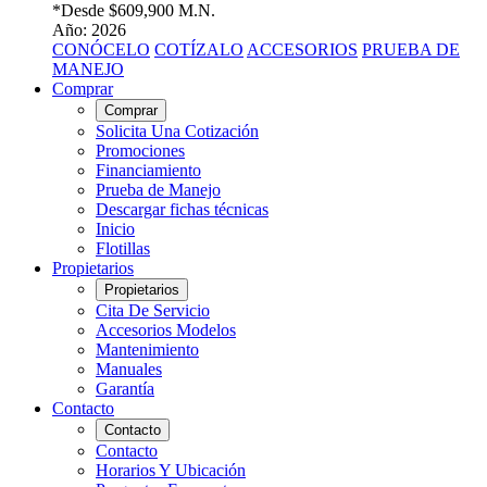
*Desde
$609,900 M.N.
Año: 2026
CONÓCELO
COTÍZALO
ACCESORIOS
PRUEBA DE
MANEJO
Comprar
Comprar
Solicita Una Cotización
Promociones
Financiamiento
Prueba de Manejo
Descargar fichas técnicas
Inicio
Flotillas
Propietarios
Propietarios
Cita De Servicio
Accesorios Modelos
Mantenimiento
Manuales
Garantía
Contacto
Contacto
Contacto
Horarios Y Ubicación