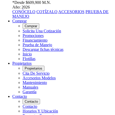
*Desde
$609,900 M.N.
Año: 2026
CONÓCELO
COTÍZALO
ACCESORIOS
PRUEBA DE
MANEJO
Comprar
Comprar
Solicita Una Cotización
Promociones
Financiamiento
Prueba de Manejo
Descargar fichas técnicas
Inicio
Flotillas
Propietarios
Propietarios
Cita De Servicio
Accesorios Modelos
Mantenimiento
Manuales
Garantía
Contacto
Contacto
Contacto
Horarios Y Ubicación