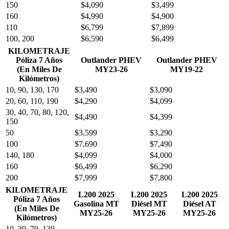
150
$4,090
$3,499
160
$4,990
$4,900
110
$6,799
$7,899
100, 200
$6,590
$6,499
KILOMETRAJE
Póliza 7 Años
Outlander PHEV
Outlander PHEV
(En Miles De
MY23-26
MY19-22
Kilómetros)
10, 90, 130, 170
$3,490
$3,090
20, 60, 110, 190
$4,290
$4,099
30, 40, 70, 80, 120,
$4,490
$4,399
150
50
$3,599
$3,290
100
$7,690
$7,490
140, 180
$4,099
$4,000
160
$6,499
$6,290
200
$7,999
$7,800
KILOMETRAJE
L200 2025
L200 2025
L200 2025
Póliza 7 Años
Gasolina MT
Diésel MT
Diésel AT
(En Miles De
MY25-26
MY25-26
MY25-26
Kilómetros)
10, 30, 70, 130,