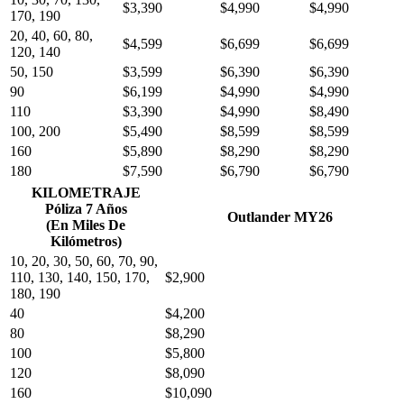
$3,390
$4,990
$4,990
170, 190
20, 40, 60, 80,
$4,599
$6,699
$6,699
120, 140
50, 150
$3,599
$6,390
$6,390
90
$6,199
$4,990
$4,990
110
$3,390
$4,990
$8,490
100, 200
$5,490
$8,599
$8,599
160
$5,890
$8,290
$8,290
180
$7,590
$6,790
$6,790
KILOMETRAJE
Póliza 7 Años
Outlander MY26
(En Miles De
Kilómetros)
10, 20, 30, 50, 60, 70, 90,
110, 130, 140, 150, 170,
$2,900
180, 190
40
$4,200
80
$8,290
100
$5,800
120
$8,090
160
$10,090