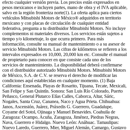
efecto cualquier versión previa. Los precios están expresados en
pesos mexicanos e incluyen partes, mano de obra y el IVA aplicable,
salvo en la región fronteriza norte(1). La oferta aplica para ciertos
vehículos Mitsubishi Motors de México® adquiridos en territorio
mexicano y con placas de circulación de cualquier entidad
federativa, pregunta a tu distribuidor Mitsubishi Motors. No incluye
complementos ni materiales diversos. Los servicios están sujetos a
tiempo y/o kilometraje, lo que ocurra primero. Para más
información, consulte su manual de mantenimiento o a su asesor de
servicio Mitsubishi Motors. Las cifras de kilómetros se refieren a los
intervalos expresados en 10,000, 20,000 km etc. Consulte el manual
de propietario para conocer en que consiste cada uno de los
servicios de mantenimiento. La disponibilidad deberá confirmarse
con el distribuidor autorizado Mitsubishi Motors. Mitsubishi Motors
de México, S.A. de C.V. se reserva el derecho de modificar las
condiciones aquí establecidas en cualquier momento. (1) Baja
California: Ensenada, Playas de Rosarito, Tijuana, Tecate, Mexicali,
San Felipe y San Quintín. Sonora: San Luis Río Colorado, Puerto
Peñasco, General Plutarco Elías Calles, Caborca, Altar, Sáric,
Nogales, Santa Cruz, Cananea, Naco y Agua Prieta. Chihuahua:
Janos, Ascensión, Juárez, Práxedis G. Guerrero, Guadalupe,
Coyame del Sotol, Ojinaga y Manuel Benavides. Coahuila de
Zaragoza: Ocampo, Acuña, Zaragoza, Jiménez, Piedras Negras,
Nava, Guerrero e Hidalgo. Nuevo León: Anáhuac. Tamaulipas:
Nuevo Laredo, Guerrero, Mier, Miguel Alemán, Camargo, Gustavo