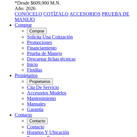
*Desde
$609,900 M.N.
Año: 2026
CONÓCELO
COTÍZALO
ACCESORIOS
PRUEBA DE
MANEJO
Comprar
Comprar
Solicita Una Cotización
Promociones
Financiamiento
Prueba de Manejo
Descargar fichas técnicas
Inicio
Flotillas
Propietarios
Propietarios
Cita De Servicio
Accesorios Modelos
Mantenimiento
Manuales
Garantía
Contacto
Contacto
Contacto
Horarios Y Ubicación