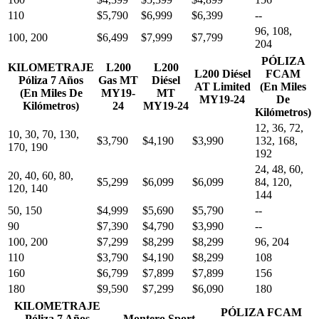
110
$5,790
$6,999
$6,399
--
96, 108,
100, 200
$6,499
$7,999
$7,799
204
PÓLIZA
KILOMETRAJE
L200
L200
L200 Diésel
FCAM
Póliza 7 Años
Gas MT
Diésel
AT Limited
(En Miles
(En Miles De
MY19-
MT
MY19-24
De
Kilómetros)
24
MY19-24
Kilómetros)
12, 36, 72,
10, 30, 70, 130,
$3,790
$4,190
$3,990
132, 168,
170, 190
192
24, 48, 60,
20, 40, 60, 80,
$5,299
$6,099
$6,099
84, 120,
120, 140
144
50, 150
$4,999
$5,690
$5,790
--
90
$7,390
$4,790
$3,990
--
100, 200
$7,299
$8,299
$8,299
96, 204
110
$3,790
$4,190
$8,299
108
160
$6,799
$7,899
$7,899
156
180
$9,590
$7,299
$6,090
180
KILOMETRAJE
PÓLIZA FCAM
Póliza 7 Años
Montero Sport