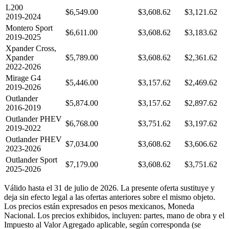
L200
$6,549.00
$3,608.62
$3,121.62
2019-2024
Montero Sport
$6,611.00
$3,608.62
$3,183.62
2019-2025
Xpander Cross,
Xpander
$5,789.00
$3,608.62
$2,361.62
2022-2026
Mirage G4
$5,446.00
$3,157.62
$2,469.62
2019-2026
Outlander
$5,874.00
$3,157.62
$2,897.62
2016-2019
Outlander PHEV
$6,768.00
$3,751.62
$3,197.62
2019-2022
Outlander PHEV
$7,034.00
$3,608.62
$3,606.62
2023-2026
Outlander Sport
$7,179.00
$3,608.62
$3,751.62
2025-2026
Válido hasta el 31 de julio de 2026. La presente oferta sustituye y
deja sin efecto legal a las ofertas anteriores sobre el mismo objeto.
Los precios están expresados en pesos mexicanos, Moneda
Nacional. Los precios exhibidos, incluyen: partes, mano de obra y el
Impuesto al Valor Agregado aplicable, según corresponda (se