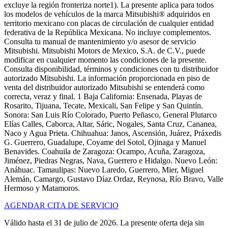
excluye la región fronteriza norte1). La presente aplica para todos
los modelos de vehículos de la marca Mitsubishi® adquiridos en
territorio mexicano con placas de circulación de cualquier entidad
federativa de la República Mexicana. No incluye complementos.
Consulta tu manual de mantenimiento y/o asesor de servicio
Mitsubishi. Mitsubishi Motors de Mexico, S.A. de C.V., puede
modificar en cualquier momento las condiciones de la presente.
Consulta disponibilidad, términos y condiciones con tu distribuidor
autorizado Mitsubishi. La información proporcionada en piso de
venta del distribuidor autorizado Mitsubishi se entenderá como
correcta, veraz y final. 1 Baja California: Ensenada, Playas de
Rosarito, Tijuana, Tecate, Mexicali, San Felipe y San Quintín.
Sonora: San Luis Río Colorado, Puerto Peñasco, General Plutarco
Elías Calles, Caborca, Altar, Sáric, Nogales, Santa Cruz, Cananea,
Naco y Agua Prieta. Chihuahua: Janos, Ascensión, Juárez, Práxedis
G. Guerrero, Guadalupe, Coyame del Sotol, Ojinaga y Manuel
Benavides. Coahuila de Zaragoza: Ocampo, Acuña, Zaragoza,
Jiménez, Piedras Negras, Nava, Guerrero e Hidalgo. Nuevo León:
Anáhuac. Tamaulipas: Nuevo Laredo, Guerrero, Mier, Miguel
Alemán, Camargo, Gustavo Díaz Ordaz, Reynosa, Río Bravo, Valle
Hermoso y Matamoros.
AGENDAR CITA DE SERVICIO
Válido hasta el 31 de julio de 2026. La presente oferta deja sin