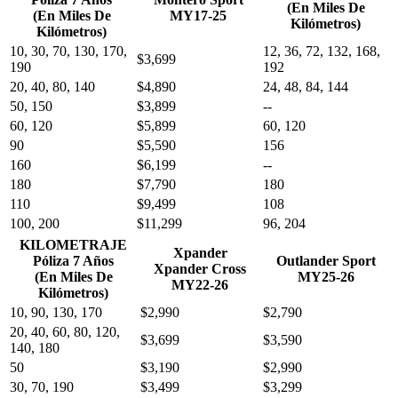
(En Miles De
(En Miles De
MY17-25
Kilómetros)
Kilómetros)
10, 30, 70, 130, 170,
12, 36, 72, 132, 168,
$3,699
190
192
20, 40, 80, 140
$4,890
24, 48, 84, 144
50, 150
$3,899
--
60, 120
$5,899
60, 120
90
$5,590
156
160
$6,199
--
180
$7,790
180
110
$9,499
108
100, 200
$11,299
96, 204
KILOMETRAJE
Xpander
Póliza 7 Años
Outlander Sport
Xpander Cross
(En Miles De
MY25-26
MY22-26
Kilómetros)
10, 90, 130, 170
$2,990
$2,790
20, 40, 60, 80, 120,
$3,699
$3,590
140, 180
50
$3,190
$2,990
30, 70, 190
$3,499
$3,299