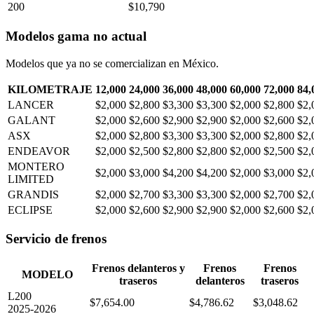
200
$10,790
Modelos gama no actual
Modelos que ya no se comercializan en México.
KILOMETRAJE
12,000
24,000
36,000
48,000
60,000
72,000
84,
LANCER
$2,000
$2,800
$3,300
$3,300
$2,000
$2,800
$2,
GALANT
$2,000
$2,600
$2,900
$2,900
$2,000
$2,600
$2,
ASX
$2,000
$2,800
$3,300
$3,300
$2,000
$2,800
$2,
ENDEAVOR
$2,000
$2,500
$2,800
$2,800
$2,000
$2,500
$2,
MONTERO
$2,000
$3,000
$4,200
$4,200
$2,000
$3,000
$2,
LIMITED
GRANDIS
$2,000
$2,700
$3,300
$3,300
$2,000
$2,700
$2,
ECLIPSE
$2,000
$2,600
$2,900
$2,900
$2,000
$2,600
$2,
Servicio de frenos
Frenos delanteros y
Frenos
Frenos
MODELO
traseros
delanteros
traseros
L200
$7,654.00
$4,786.62
$3,048.62
2025-2026