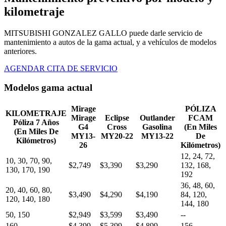
kilometraje
MITSUBISHI GONZALEZ GALLO puede darle servicio de
mantenimiento a autos de la gama actual, y a vehículos de modelos
anteriores.
AGENDAR CITA DE SERVICIO
Modelos gama actual
Mirage
PÓLIZA
KILOMETRAJE
Mirage
Eclipse
Outlander
FCAM
Póliza 7 Años
G4
Cross
Gasolina
(En Miles
(En Miles De
MY13-
MY20-22
MY13-22
De
Kilómetros)
26
Kilómetros)
12, 24, 72,
10, 30, 70, 90,
$2,749
$3,390
$3,290
132, 168,
130, 170, 190
192
36, 48, 60,
20, 40, 60, 80,
$3,490
$4,290
$4,190
84, 120,
120, 140, 180
144, 180
50, 150
$2,949
$3,599
$3,490
--
160
$4,399
$5,399
$4,899
156