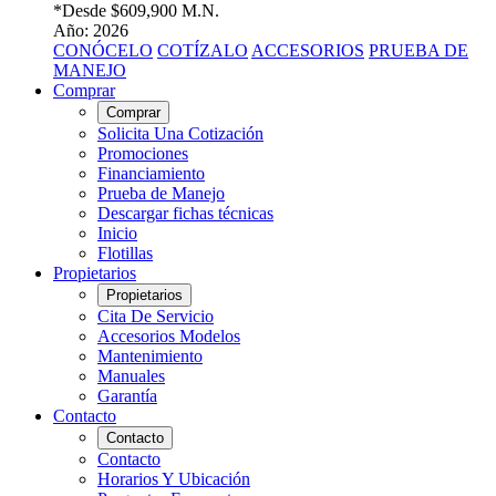
*Desde
$609,900 M.N.
Año: 2026
CONÓCELO
COTÍZALO
ACCESORIOS
PRUEBA DE
MANEJO
Comprar
Comprar
Solicita Una Cotización
Promociones
Financiamiento
Prueba de Manejo
Descargar fichas técnicas
Inicio
Flotillas
Propietarios
Propietarios
Cita De Servicio
Accesorios Modelos
Mantenimiento
Manuales
Garantía
Contacto
Contacto
Contacto
Horarios Y Ubicación