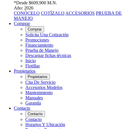
*Desde
$609,900 M.N.
Año: 2026
CONÓCELO
COTÍZALO
ACCESORIOS
PRUEBA DE
MANEJO
Comprar
Comprar
Solicita Una Cotización
Promociones
Financiamiento
Prueba de Manejo
Descargar fichas técnicas
Inicio
Flotillas
Propietarios
Propietarios
Cita De Servicio
Accesorios Modelos
Mantenimiento
Manuales
Garantía
Contacto
Contacto
Contacto
Horarios Y Ubicación