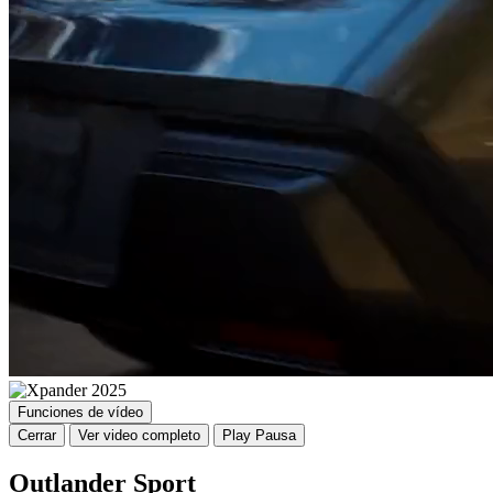
Funciones de vídeo
Cerrar
Ver video completo
Play
Pausa
Outlander Sport