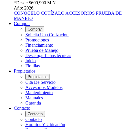
*Desde
$609,900 M.N.
Año: 2026
CONÓCELO
COTÍZALO
ACCESORIOS
PRUEBA DE
MANEJO
Comprar
Comprar
Solicita Una Cotización
Promociones
Financiamiento
Prueba de Manejo
Descargar fichas técnicas
Inicio
Flotillas
Propietarios
Propietarios
Cita De Servicio
Accesorios Modelos
Mantenimiento
Manuales
Garantía
Contacto
Contacto
Contacto
Horarios Y Ubicación