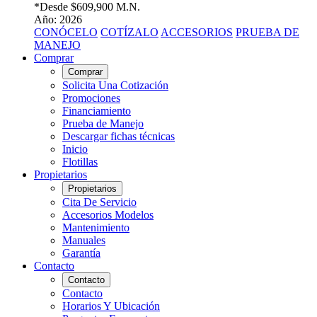
*Desde
$609,900 M.N.
Año: 2026
CONÓCELO
COTÍZALO
ACCESORIOS
PRUEBA DE
MANEJO
Comprar
Comprar
Solicita Una Cotización
Promociones
Financiamiento
Prueba de Manejo
Descargar fichas técnicas
Inicio
Flotillas
Propietarios
Propietarios
Cita De Servicio
Accesorios Modelos
Mantenimiento
Manuales
Garantía
Contacto
Contacto
Contacto
Horarios Y Ubicación