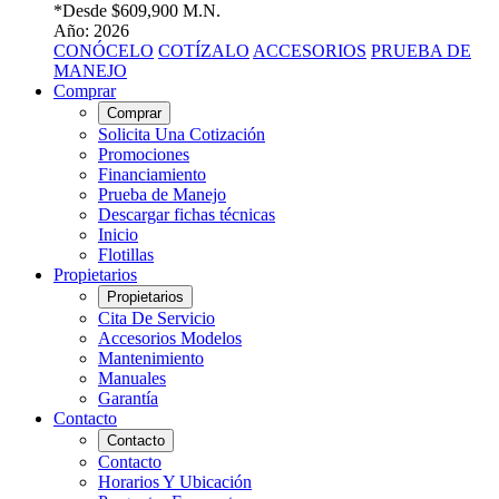
*Desde
$609,900 M.N.
Año: 2026
CONÓCELO
COTÍZALO
ACCESORIOS
PRUEBA DE
MANEJO
Comprar
Comprar
Solicita Una Cotización
Promociones
Financiamiento
Prueba de Manejo
Descargar fichas técnicas
Inicio
Flotillas
Propietarios
Propietarios
Cita De Servicio
Accesorios Modelos
Mantenimiento
Manuales
Garantía
Contacto
Contacto
Contacto
Horarios Y Ubicación