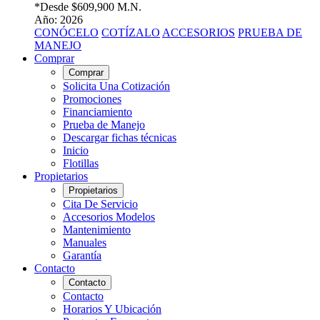
*Desde
$609,900 M.N.
Año: 2026
CONÓCELO
COTÍZALO
ACCESORIOS
PRUEBA DE
MANEJO
Comprar
Comprar
Solicita Una Cotización
Promociones
Financiamiento
Prueba de Manejo
Descargar fichas técnicas
Inicio
Flotillas
Propietarios
Propietarios
Cita De Servicio
Accesorios Modelos
Mantenimiento
Manuales
Garantía
Contacto
Contacto
Contacto
Horarios Y Ubicación