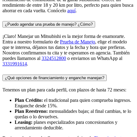
rendimiento de entre 18 y 20 km por litro, perfecto para quien busca
ahorrar en cada vuelta. Conócelo
aquí
.
¿Puedo agendar una prueba de manejo? ¿Cómo?
¡Claro! Manejar un Mitsubishi es la mejor forma de enamorarte.
Entra a nuestro formulario de
Prueba de Manejo
, elige el modelo
que te interesa, déjanos tus datos y la fecha y hora que prefieras.
Nosotros confirmamos tu cita y te esperamos en agencia. También
puedes llamarnos al
3324512800
o enviarnos un WhatsApp al
3331991614
.
¿Qué opciones de financiamiento y enganche manejan?
Tenemos un plan para cada perfil, con plazos de hasta 72 meses:
Plan Crédito:
el tradicional para quien comprueba ingresos.
Enganche desde 15%.
Plan Reestreno:
mensualidades bajas; al final cambias, te lo
quedas o lo devuelves.
Leasing:
planes especializados para concesionarios y
arrendamiento deducible.