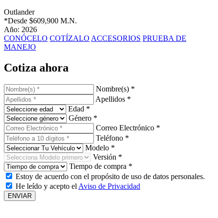
Outlander
*Desde
$609,900 M.N.
Año: 2026
CONÓCELO
COTÍZALO
ACCESORIOS
PRUEBA DE
MANEJO
Cotiza ahora
Nombre(s) *
Apellidos *
Edad *
Género *
Correo Electrónico *
Teléfono *
Modelo *
Versión *
Tiempo de compra *
Estoy de acuerdo con el propósito de uso de datos personales.
He leído y acepto el
Aviso de Privacidad