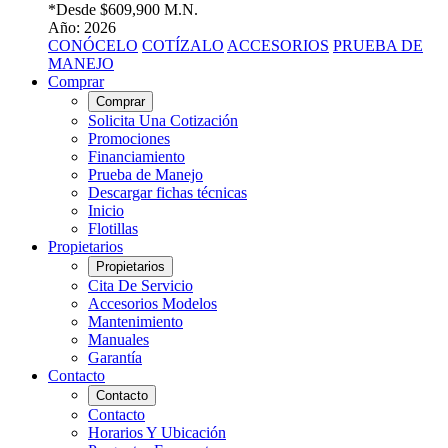
*Desde
$609,900 M.N.
Año: 2026
CONÓCELO
COTÍZALO
ACCESORIOS
PRUEBA DE
MANEJO
Comprar
Comprar
Solicita Una Cotización
Promociones
Financiamiento
Prueba de Manejo
Descargar fichas técnicas
Inicio
Flotillas
Propietarios
Propietarios
Cita De Servicio
Accesorios Modelos
Mantenimiento
Manuales
Garantía
Contacto
Contacto
Contacto
Horarios Y Ubicación